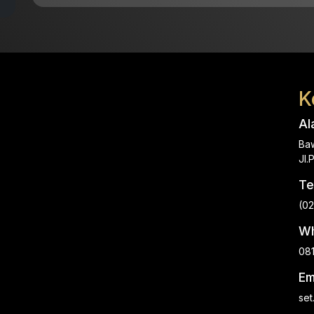
K
Al
Baw
Jl
Te
(0
Wh
08
Em
set