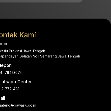
ontak Kami
amat
aslu Provinsi Jawa Tengah
.Papandayan Selatan No.1 Semarang Jawa Tengah
lepon
24) 76423074
atsapp Center
112-777-423
ail
.jateng@bawaslu.go.id