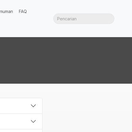
muman
FAQ