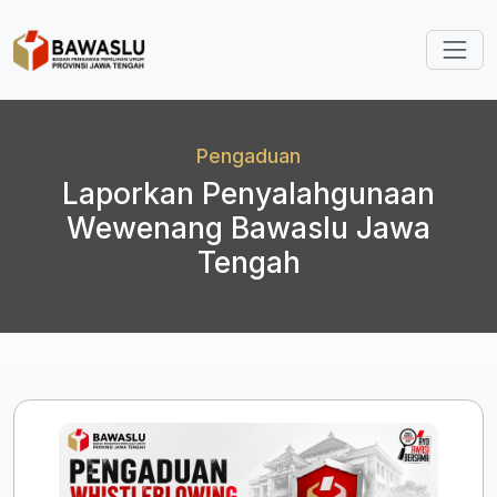
Lompat ke isi utama
Pengaduan
Laporkan Penyalahgunaan
Wewenang Bawaslu Jawa
Tengah