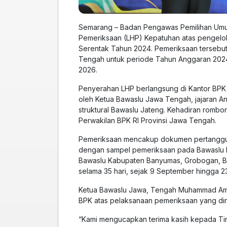
Semarang – Badan Pengawas Pemilihan Umu
Pemeriksaan (LHP) Kepatuhan atas pengelol
Serentak Tahun 2024. Pemeriksaan tersebut 
Tengah untuk periode Tahun Anggaran 2024 
2026.
Penyerahan LHP berlangsung di Kantor BPK 
oleh Ketua Bawaslu Jawa Tengah, jajaran An
struktural Bawaslu Jateng. Kehadiran romb
Perwakilan BPK RI Provinsi Jawa Tengah.
Pemeriksaan mencakup dokumen pertanggun
dengan sampel pemeriksaan pada Bawaslu P
Bawaslu Kabupaten Banyumas, Grobogan, Bo
selama 35 hari, sejak 9 September hingga 2
Ketua Bawaslu Jawa, Tengah Muhammad Ami
BPK atas pelaksanaan pemeriksaan yang dinila
“Kami mengucapkan terima kasih kepada Ti