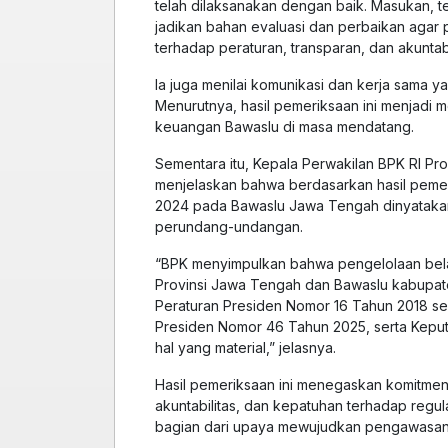
telah dilaksanakan dengan baik. Masukan, 
jadikan bahan evaluasi dan perbaikan agar
terhadap peraturan, transparan, dan akuntabe
Ia juga menilai komunikasi dan kerja sama ya
Menurutnya, hasil pemeriksaan ini menjadi 
keuangan Bawaslu di masa mendatang.
Sementara itu, Kepala Perwakilan BPK RI Pro
menjelaskan bahwa berdasarkan hasil pemer
2024 pada Bawaslu Jawa Tengah dinyatakan
perundang-undangan.
“BPK menyimpulkan bahwa pengelolaan bela
Provinsi Jawa Tengah dan Bawaslu kabupat
Peraturan Presiden Nomor 16 Tahun 2018 se
Presiden Nomor 46 Tahun 2025, serta Kepu
hal yang material,” jelasnya.
Hasil pemeriksaan ini menegaskan komitmen
akuntabilitas, dan kepatuhan terhadap regu
bagian dari upaya mewujudkan pengawasan pe