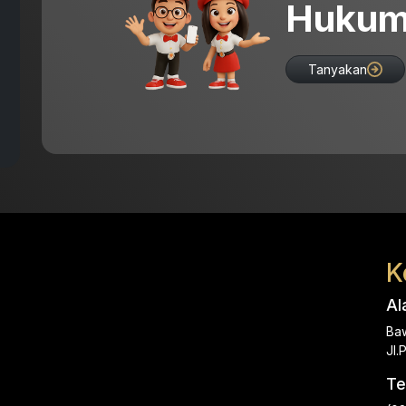
Hukum
Tanyakan
K
Al
Baw
Jl
Te