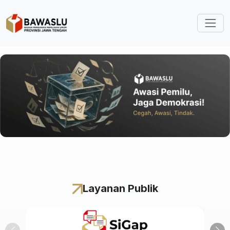
Lompat ke isi utama
Layanan Publik