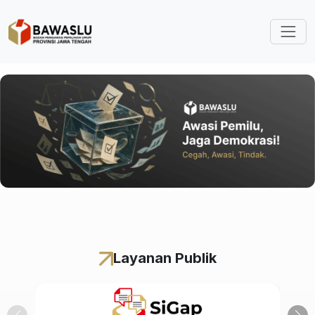
Lompat ke isi utama
Layanan Publik