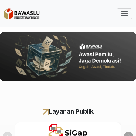
Lompat ke isi utama
Layanan Publik