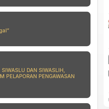
gal”
 SIWASLU DAN SIWASLIH,
TEM PELAPORAN PENGAWASAN