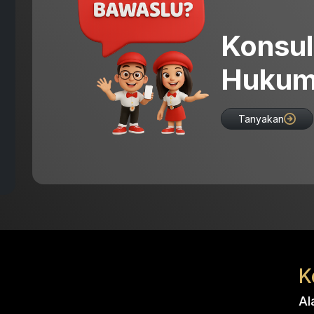
Konsul
Hukum
Tanyakan
K
Al