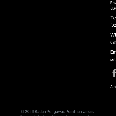
Baw
Jl
Te
(0
Wh
08
Em
set
Ata
© 2026 Badan Pengawas Pemilihan Umum.