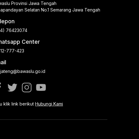
aslu Provinsi Jawa Tengah
.Papandayan Selatan No.1 Semarang Jawa Tengah
lepon
24) 76423074
atsapp Center
112-777-423
ail
.jateng@bawaslu.go.id
u klik link berikut
Hubungi Kami