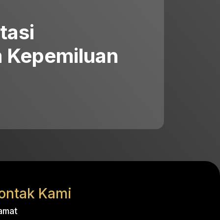
tasi
 Kepemiluan
ontak Kami
amat