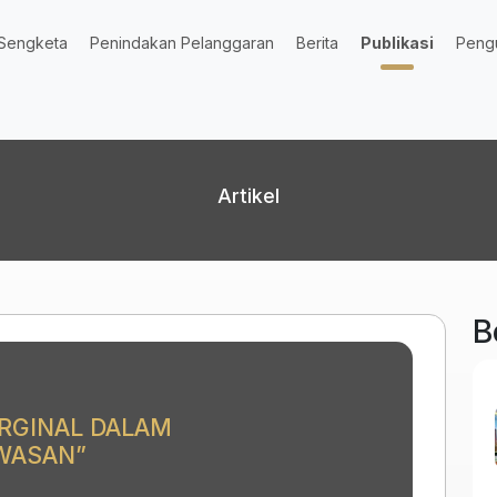
Sengketa
Penindakan Pelanggaran
Berita
Publikasi
Peng
Artikel
B
RGINAL DALAM
WASAN”